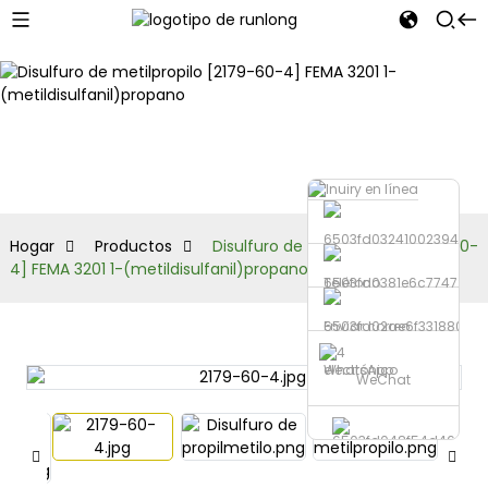
Productos
Hogar
Productos
Disulfuro de metilpropilo [2179-60-
4] FEMA 3201 1-(metildisulfanil)propano
Teléfono
Enviar correo
electrónico
WhatsApp
WeChat