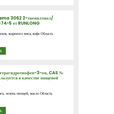
Fema 3062 2-тиенилтиол/
4-74-5 от RUNLONG
ехов, жареного мяса, кофе Область
Ь
Тетрагидротиофен-3-он, CAS №
ьзуется в качестве пищевой
со, зелень овощей, масло Область
Ь