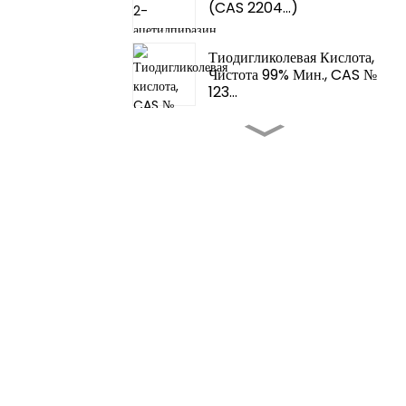
(CAS 2204...)
Тиодигликолевая Кислота,
Чистота 99% Мин., CAS №
123...
Ароматизаторы И Отдушки -
Fema 3062 2-T...
Ароматизаторы И Отдушки -
Тетрагидротио...
Усилители Вкуса Пищевых
Продуктов - 4,5-
Диметилтио...
Усилители Вкуса Пищевых
Продуктов - Ароматизаторы
Для Пищевых Продуктов...