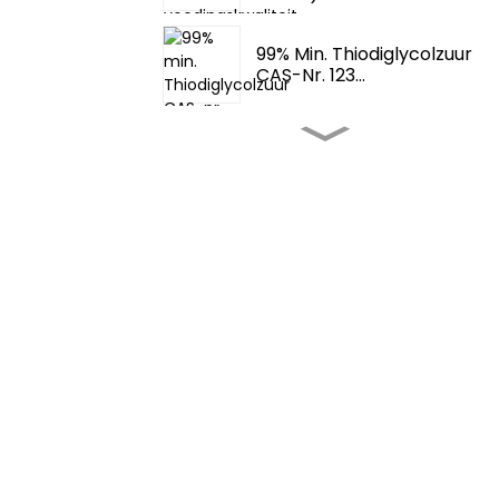
99% Min. Thiodiglycolzuur
CAS-Nr. 123...
Aroma's En Geurstoffen -
Fema 3062 2-T...
Aroma's En Geurstoffen -
Tetrahydrothio...
Smaakversterkers Voor
Voedingsmiddelen - 4,5-
Dimethylth...
Smaakversterkers Voor
Voedingsmiddelen -
Aroma Food Fem...