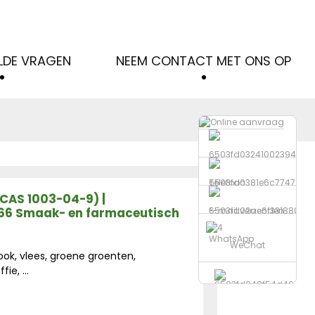
LDE VRAGEN
NEEM CONTACT MET ONS OP
Telefoon
CAS 1003-04-9) |
266 Smaak- en farmaceutisch
E-mail verzenden
WhatsApp
WeChat
ok, vlees, groene groenten,
ie, ...