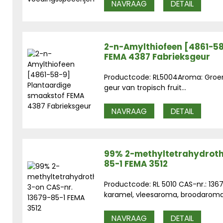
NAVRAAG
DETAIL
2-n-Amylthiofeen [4861-5
FEMA 4387 Fabrieksgeur
Productcode: RL5004Aroma: Groene
geur van tropisch fruit...
NAVRAAG
DETAIL
99% 2-methyltetrahydroth
85-1 FEMA 3512
Productcode: RL 5010 CAS-nr.: 136
karamel, vleesaroma, broodaroma.
NAVRAAG
DETAIL