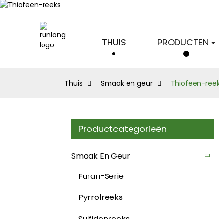
THUIS
PRODUCTEN
Thuis
Smaak en geur
Thiofeen-ree
Productcategorieën
Smaak En Geur
Furan-Serie
Pyrrolreeks
Sulfidenreeks