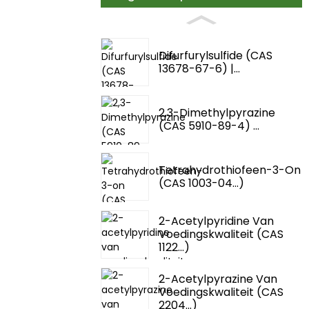
Difurfurylsulfide (CAS
13678-67-6) |...
2,3-Dimethylpyrazine
(CAS 5910-89-4) ...
Tetrahydrothiofeen-3-On
(CAS 1003-04...)
2-Acetylpyridine Van
Voedingskwaliteit (CAS
1122...)
2-Acetylpyrazine Van
Voedingskwaliteit (CAS
2204...)