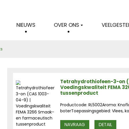
NIEUWS
OVER ONS
VEELGESTE
ks
Tetrahydrothiofeen-3-on (
Voedingskwaliteit FEMA 3
tussenproduct
Productcode: RL5002Aroma: Knoflo
boterToepassingsgebied: Vlees, koff
NAVRAAG
DETAIL