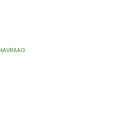
UWSBRIEF
reeks in uw inbox.
NAVRAAG
OVER ONS