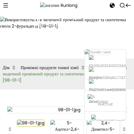
Проміжні
продукти
тонкої хімії
Дім
Проміжні продукти тонкої хімії
Використовується як
медичний проміжний продукт та синтетична смола 2-фуральдегід
Телефон
[98-01-1]
Надіслати електронного
листа
WhatsApp
WeChat