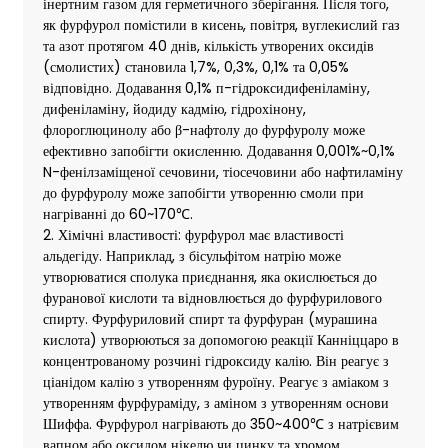
інертним газом для герметичного зберігання. Після того,
як фурфурол помістили в кисень, повітря, вуглекислий газ
та азот протягом 40 днів, кількість утворених оксидів
(смолистих) становила 1,7%, 0,3%, 0,1% та 0,05%
відповідно. Додавання 0,1% п-гідроксидифеніламіну,
дифеніламіну, йодиду кадмію, гідрохінону,
флороглюцинолу або β-нафтолу до фурфуролу може
ефективно запобігти окисленню. Додавання 0,001%~0,1%
N-фенілзаміщеної сечовини, тіосечовини або нафтиламіну
до фурфуролу може запобігти утворенню смоли при
нагріванні до 60~170℃.
2. Хімічні властивості: фурфурол має властивості
альдегіду. Наприклад, з бісульфітом натрію може
утворюватися сполука приєднання, яка окислюється до
фуранової кислоти та відновлюється до фурфурилового
спирту. Фурфуриловий спирт та фурфуран (мурашина
кислота) утворюються за допомогою реакції Канніццаро ​​в
концентрованому розчині гідроксиду калію. Він реагує з
ціанідом калію з утворенням фуроїну. Реагує з аміаком з
утворенням фурфураміду, з аміном з утворенням основи
Шиффа. Фурфурол нагрівають до 350~400℃ з натрієвим
вапном або оксидом нікелю чи цинку та хромом,