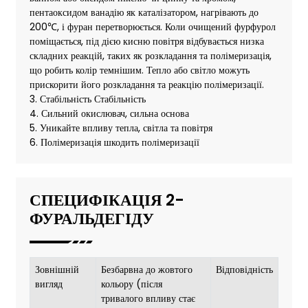
пентаоксидом ванадію як каталізатором, нагрівають до
200℃, і фуран перетворюється. Коли очищений фурфурол
поміщається, під дією кисню повітря відбувається низка
складних реакцій, таких як розкладання та полімеризація,
що робить колір темнішим. Тепло або світло можуть
прискорити його розкладання та реакцію полімеризації.
3. Стабільність Стабільність
4. Сильний окислювач, сильна основа
5. Уникайте впливу тепла, світла та повітря
6. Полімеризація шкодить полімеризації
СПЕЦИФІКАЦІЯ 2-
ФУРАЛЬДЕГІДУ
Зовнішній
Безбарвна до жовтого
Відповідність
вигляд
кольору (після
тривалого впливу стає