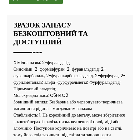
ЗРАЗОК ЗАПАСУ
БЕЗКОШТОВНИЙ ТА
ДОСТУПНИЙ
Хімічна назва: 2-фуральдегід
Синоніми: 2-формілфуран; 2-фуранальдегід; 2-
фуранкарбональ; 2-фуранкарбоксальдегід; 2-фурфурал; 2-
фурилметаналь; альфа-фурфуральдегід; Фурфуральдегід;
Піромуковий альдегід;
Молекулярна маса: C5H4O2
Зовнішній вигляд: Безбарвна або червонувато-коричнева
масляниста рідина з мигдальним запахом
Стабільність: 1. Не корозійний до металу, може зберігатися
в контейнерах із заліза, низьковуглецевої сталі, міді або
алюмінію. Поступово коричневіє на повітрі або на світлі,
тому його слід захищати від світла та заповнювати