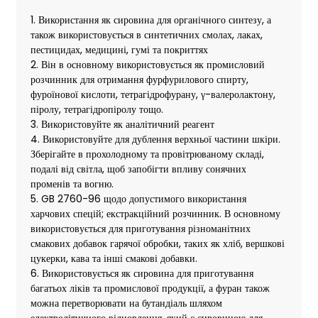
1. Використання як сировина для органічного синтезу, а
також використовується в синтетичних смолах, лаках,
пестицидах, медицині, гумі та покриттях
2. Він в основному використовується як промисловий
розчинник для отримання фурфурилового спирту,
фуроїнової кислоти, тетрагідрофурану, γ-валеролактону,
піролу, тетрагідропіролу тощо.
3. Використовуйте як аналітичний реагент
4. Використовуйте для дублення верхньої частини шкіри.
Зберігайте в прохолодному та провітрюваному складі,
подалі від світла, щоб запобігти впливу сонячних
променів та вогню.
5. GB 2760-96 щодо допустимого використання
харчових спецій; екстракційний розчинник. В основному
використовується для приготування різноманітних
смакових добавок гарячої обробки, таких як хліб, вершкові
цукерки, кава та інші смакові добавки.
6. Використовується як сировина для приготування
багатьох ліків та промислової продукції, а фуран також
можна перетворювати на бутандіаль шляхом