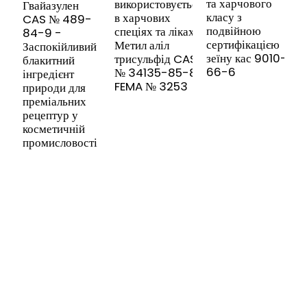
та харчового
використовується
Гвайазулен
9
класу з
в харчових
CAS № 489-
Т
подвійною
спеціях та ліках.
84-9 -
к
сертифікацією
Метил аліл
Заспокійливий
N
зеїну кас 9010-
трисульфід CAS
блакитний
2
66-6
№ 34135-85-8
інгредієнт
м
FEMA № 3253
природи для
к
преміальних
в
рецептур у
в
косметичній
ф
промисловості
п
ПІДПИШІТЬСЯ НА НАШУ РОЗСИЛКУ
Корисна інформація та ексклюзивні пропозиції прямо у вашу
поштову скриньку.