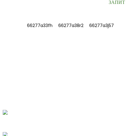
ЗАПИТ
ІНФОРМАЦІЯ
ПРО НАС
Зв'яжіться з нами
Найчастіші запитання
ЗВ'ЯЖІТЬСЯ З НАМИ
№ 78, дорога Фушань, біомедичний
індустріальний парк, місто Даву, Тенчжоу,
Шаньдун, Китай.
+86-15665710862