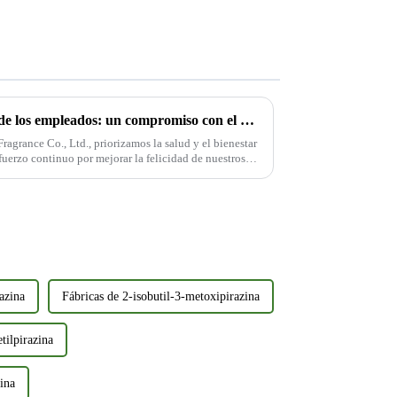
Iniciativa de control de salud de los empleados: un compromiso con el bienestar en Tengzhou Runlong Fragrance Co., Ltd.
grance Co., Ltd., priorizamos la salud y el bienestar
uerzo continuo por mejorar la felicidad de nuestros
trabajo saludable,...
azina
Fábricas de 2-isobutil-3-metoxipirazina
tilpirazina
zina