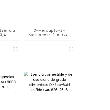
 Esencia
3-Mercapto-2-
3,4-
Metilpenta-1-ol CAS
 [4437-
227456-27-1 como
 3168
compuesto
aromatizante FEMA
3996