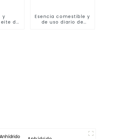
s y
Esencia comestible y
ceite de
de uso diario de
.8008-
grado alimenticio
0-78-0
Di-Sec-Butil Sufido
CAS 626-26-6
Anhídrido