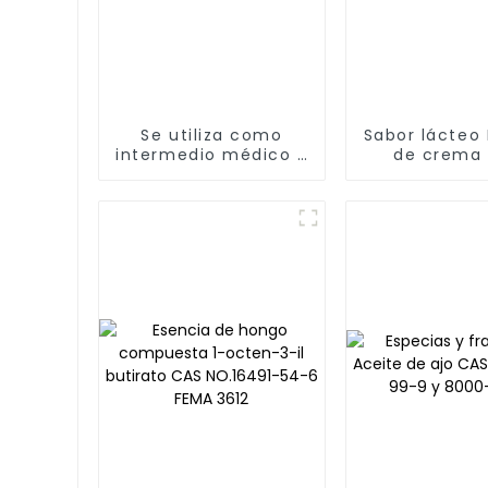
Se utiliza como
Sabor lácteo
intermedio médico y
de crema 
resina sintética 2-
Hexanodiona
furaldehído [98-01-
51-8] FEMA
1]