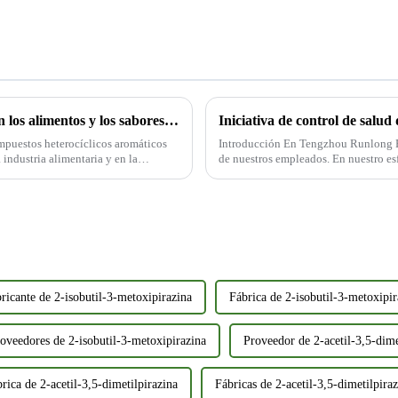
El papel de los intermediarios de pirazina en los alimentos y los sabores sintéticos
mpuestos heterocíclicos aromáticos
Introducción En Tengzhou Runlong Fra
industria alimentaria y en la
de nuestros empleados. En nuestro esf
empleados y garantizar un entorno de 
ricante de 2-isobutil-3-metoxipirazina
Fábrica de 2-isobutil-3-metoxipir
oveedores de 2-isobutil-3-metoxipirazina
Proveedor de 2-acetil-3,5-dime
rica de 2-acetil-3,5-dimetilpirazina
Fábricas de 2-acetil-3,5-dimetilpira