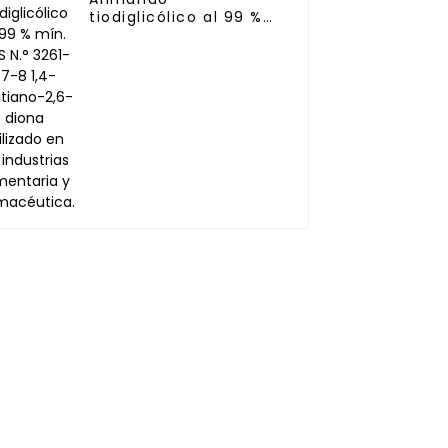
tiodiglicólico al 99 %
mín. CAS N.° 3261-87-
8 1,4-oxatiano-2,6-
diona utilizado en las
industrias alimentaria
y farmacéutica.