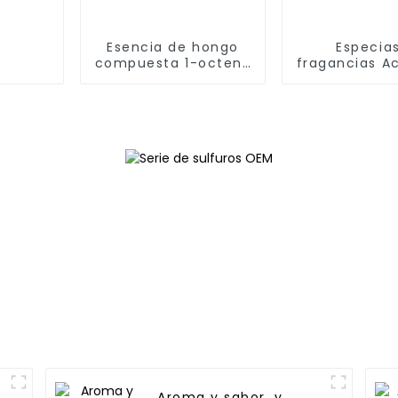
Esencia de hongo
Especia
compuesta 1-octen-
fragancias A
3-il butirato CAS
ajo CAS NO
NO.16491-54-6 FEMA
99-9 y 800
3612
Aroma y sabor, y