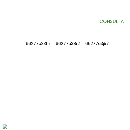
bandeja de entrada.
CONSULTA
INFORMACIÓN
SOBRE NOSOTROS
Contáctenos
Preguntas frecuentes
CONTÁCTENOS
No. 78, Fushan Road, Parque Industrial