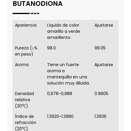
BUTANODIONA
Apariencia
Líquido de color
Ajustarse
amarillo a verde
amarillento
Pureza (≥%
98.0
99.05
en peso)
Aroma
Tiene un fuerte
Ajustarse
aroma a
mantequilla en una
solución muy diluida.
Densidad
0,978-0,988
0.9805
relativa
(20℃)
Índice de
1.3920-1.3980
1.3936
refracción
(20℃)