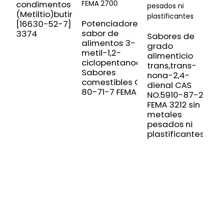
condimentos 3-
d
(Metiltio)butiraldehído
1
Potenciadores del
[16630-52-7] FEMA
0
sabor de
3374
Sabores de
alimentos 3-
grado
metil-1,2-
alimenticio
ciclopentanodiona
trans,trans-
Sabores
nona-2,4-
comestibles CAS
dienal CAS
80-71-7 FEMA 2700
NO.5910-87-2
FEMA 3212 sin
metales
pesados ​​ni
plastificantes
SUSCRÍBETE A NUESTRO BOLETÍN
Información útil y ofertas exclusivas directamente en tu