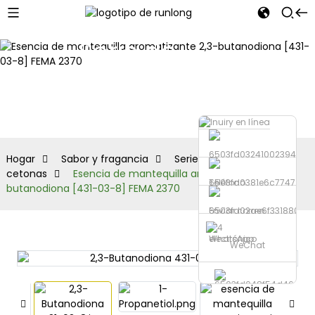
Serie de
aldehídos y
cetonas
Hogar
Sabor y fragancia
Serie de aldehídos y
cetonas
Esencia de mantequilla aromatizante 2,3-
Teléfono
butanodiona [431-03-8] FEMA 2370
Enviar correo
electrónico
WhatsApp
WeChat