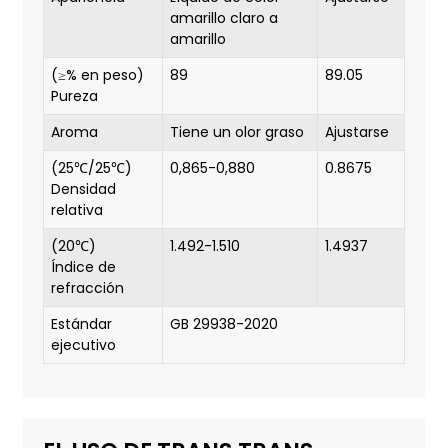
amarillo claro a
amarillo
(≥% en peso)
89
89.05
Pureza
Aroma
Tiene un olor graso
Ajustarse
(25℃/25℃)
0,865-0,880
0.8675
Densidad
relativa
(20℃)
1.492-1.510
1.4937
Índice de
refracción
Estándar
GB 29938-2020
ejecutivo