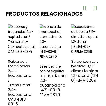
PRODUCTOS RELACIONADOS
Sabores y
Saborizante de
fragancias
bebida 3,5-
Esencia de
2,4-
dimetilciclopent
mantequilla
S
heptadienal
1,2-diona [13494
aromatizante
A
/
0]FEMA 3269
2,3-
c
Trans,trans-
butanodiona
[
2,4-
[431-03-8]
F
heptadienal
FEMA 2370
a
CAS 4313-
(
03-5
m