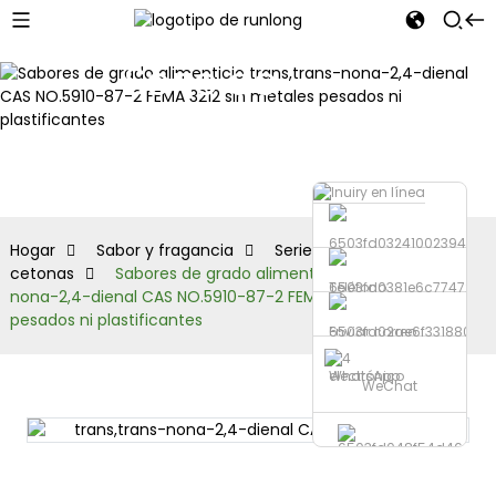
Serie de
aldehídos y
cetonas
Hogar
Sabor y fragancia
Serie de aldehídos y
cetonas
Sabores de grado alimenticio trans,trans-
Teléfono
nona-2,4-dienal CAS NO.5910-87-2 FEMA 3212 sin metales
pesados ​​ni plastificantes
Enviar correo
electrónico
WhatsApp
WeChat