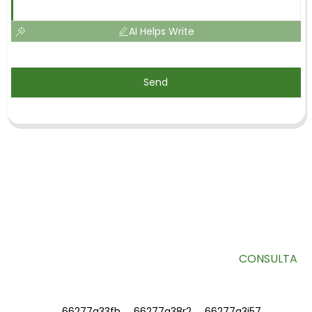
AI Helps Write
Send
SUSCRÍBETE A NUESTRO BOLETÍN
Información útil y ofertas exclusivas directamente en tu
bandeja de entrada.
CONSULTA