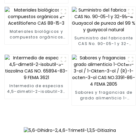
dimetilpirazina
Food Fema 3328 2-
Saborizante para
Acetiltiazol CAS 24295-
Horneado
03-2 2-Acetiltiazol 99%
Materiales biológicos y
compuestos orgánicos
Suministro del fabricante
2-Acetiltiofeno CAS 88-
CAS No. 90-05-1 y 32-
15-3
99-4 Guayacol de
pureza del 99 % y
guayacol natural
Intermedio de especias
4,5-dimetil-2-isobutil-3-
Sabores y fragancias de
tiazolina CAS NO. 65894-
grado alimenticio 1-
83-9 FEMA 3621
Octen-3-ol / 1-Okten-3-
ol / (R)-1-octen-3-ol CAS
NO.3391-86-4 FEMA 2805