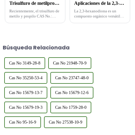
Trisulfuro de metilpropilo: un ingrediente clave en la industria de los sabores y fragancias y sus aplicaciones
Aplicaciones de la 2,3-hexanodiona
Recientemente, el trisulfuro de
La 2,3-hexanodiona es un
metilo y propilo CAS No.:
compuesto orgánico versátil
17619-36-2 FEMA:3308, ha
ampliamente utilizado en
ganado una atención
diversas industrias debido a sus
significativa en las industrias
propiedades químicas únicas y
de alimentos y sabores debido
su aroma natural a mantequilla.
a sus propiedades aromáticas
Sus aplicaciones abarcan desde
Búsqueda Relacionada
únicas y su aplicación versátil.
la industria alimentaria hasta la
de los sabores...
Cas No 3149-28-8
Cas No 21948-70-9
Cas No 35250-53-4
Cas No 23747-48-0
Cas No 15679-13-7
Cas No 15679-12-6
Cas No 15679-19-3
Cas No 1759-28-0
Cas No 95-16-9
Cas No 27538-10-9