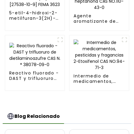
5-etil-4-hidroxi-2-
Agente
metilfuran-3(2H)-
aromatizante de
ona [27538-10-9]
síntesis orgánica 2-
FEMA 3623
heptanona CAS
NO.110-43-0
Reactivo fluorado -
Intermedio de
DAST y trifluoruro
medicamentos,
de
pesticidas y
dietilaminoazufre
fragancias 2-
CAS N.° 38078-09-0
Etoxifenol CAS
NO.94-71-3
Blog Relacionado