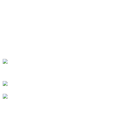
SOBRE NOSOTROS
Contáctenos
Preguntas frecuentes
CONTÁCTENOS
No. 78, Fushan Road, Parque Industrial
Biomédico, Ciudad Dawu, Tengzhou,
Shandong, China.
+86-15665710862
info@runlongfragrance.com
PRODUCTO
Sabor y fragancia