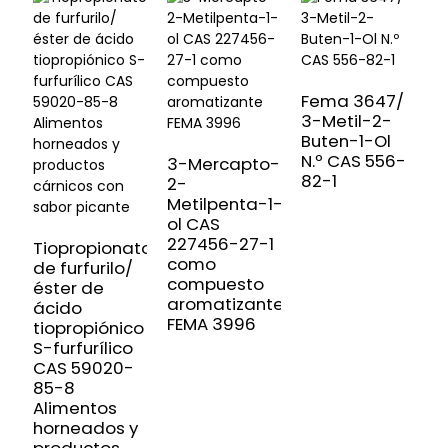
Fema 3647/
3-Metil-2-
Buten-1-Ol
N.º CAS 556-
3-Mercapto-
82-1
2-
A
Metilpenta-1-
s
ol CAS
a
227456-27-1
4
Tiopropionato
como
m
de furfurilo/
compuesto
p
éster de
aromatizante
9
ácido
FEMA 3996
2
tiopropiónico
F
S-furfurílico
CAS 59020-
85-8
Alimentos
horneados y