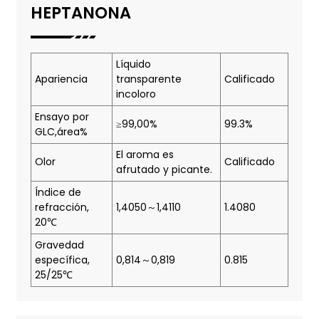
HEPTANONA
Líquido
Apariencia
transparente
Calificado
incoloro
Ensayo por
≥99,00%
99.3%
GLC,área%
El aroma es
Olor
Calificado
afrutado y picante.
Índice de
refracción,
1,4050～1,4110
1.4080
20℃
Gravedad
específica,
0,814～0,819
0.815
25/25℃