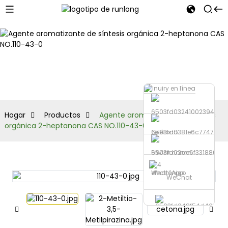
Productos
Hogar
Productos
Agente aromatizante de síntesis
orgánica 2-heptanona CAS NO.110-43-0
Teléfono
Enviar correo
electrónico
WhatsApp
WeChat