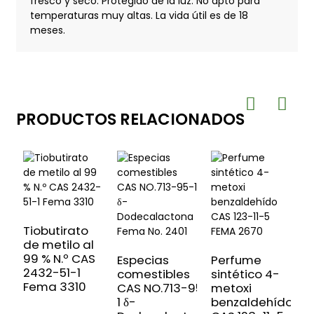
fresco y seco. Protegido de la luz. No apto para
temperaturas muy altas. La vida útil es de 18
meses.
PRODUCTOS RELACIONADOS
Tiobutirato
de metilo al
99 % N.º CAS
Especias
Perfume
2432-51-1
comestibles
sintético 4-
3
Fema 3310
CAS NO.713-95-
metoxi
2
1 δ-
benzaldehído
M