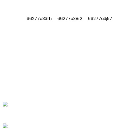
INFORMACIÓN
SOBRE NOSOTROS
Contáctenos
Preguntas frecuentes
CONTÁCTENOS
No. 78, Fushan Road, Parque Industrial
Biomédico, Ciudad Dawu, Tengzhou,
Shandong, China.
+86-15665710862