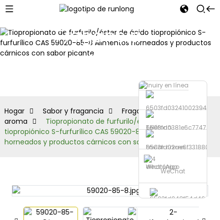
Fragancia
sintética y
aroma
Hogar
Sabor y fragancia
Fragancia sintética y
aroma
Tiopropionato de furfurilo/éster de ácido
Teléfono
tiopropiónico S-furfurílico CAS 59020-85-8 Alimentos
horneados y productos cárnicos con sabor picante
Enviar correo
electrónico
WhatsApp
WeChat