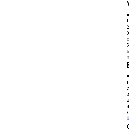
1
2
3
c
5
6
m
1
2
3
d
4
E