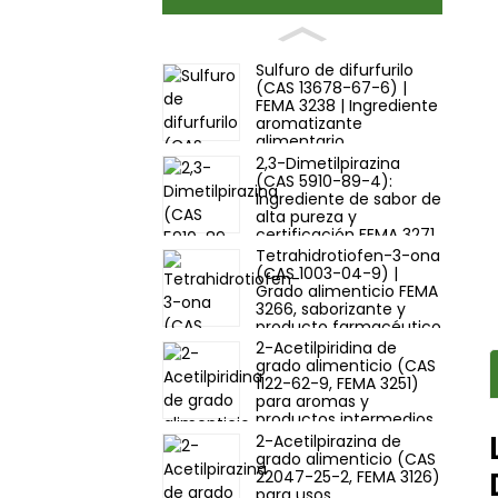
Sulfuro de difurfurilo
(CAS 13678-67-6) |
FEMA 3238 | Ingrediente
aromatizante
alimentario
2,3-Dimetilpirazina
(CAS 5910-89-4):
Ingrediente de sabor de
alta pureza y
certificación FEMA 3271
| Proveedor
Tetrahidrotiofen-3-ona
(CAS 1003-04-9) |
Grado alimenticio FEMA
3266, saborizante y
producto farmacéutico
intermedio
2-Acetilpiridina de
grado alimenticio (CAS
1122-62-9, FEMA 3251)
para aromas y
productos intermedios
farmacéuticos
2-Acetilpirazina de
grado alimenticio (CAS
22047-25-2, FEMA 3126)
para usos