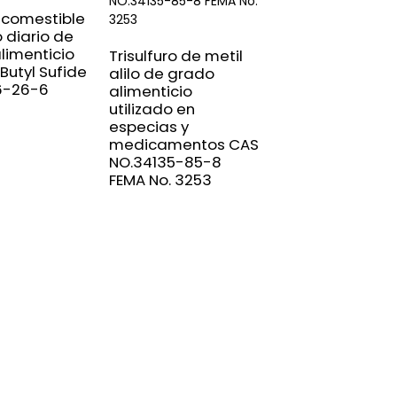
orgánico CAS
 comestible
NO.629-65-2
 diario de
limenticio
Trisulfuro de metil
Butyl Sufide
alilo de grado
6-26-6
alimenticio
utilizado en
especias y
medicamentos CAS
NO.34135-85-8
FEMA No. 3253