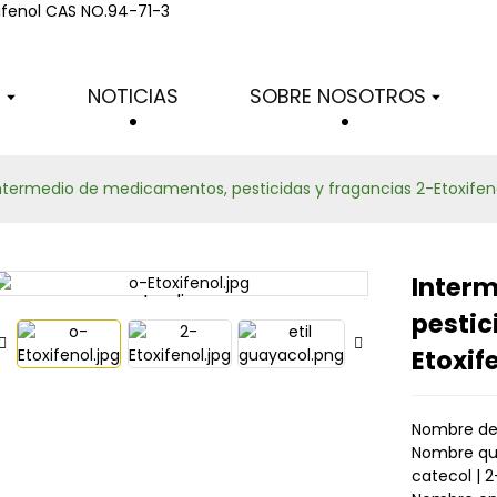
intermedios químicos fino
S
NOTICIAS
SOBRE NOSOTROS
ntermedio de medicamentos, pesticidas y fragancias 2-Etoxife
Inter
Loading...
Loading...
pestic
Etoxif
Nombre del
Nombre quí
catecol | 2