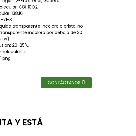
inglés: 2-Etoxifenol; Guaetol
olecular: C8H10O2
lar: 138,16
4-71-3
quido transparente incoloro o cristalino
 transparente incoloro por debajo de 30
ius).
usión: 20-25℃
 molecular.：
CONTÁCTANOS
TA Y ESTÁ