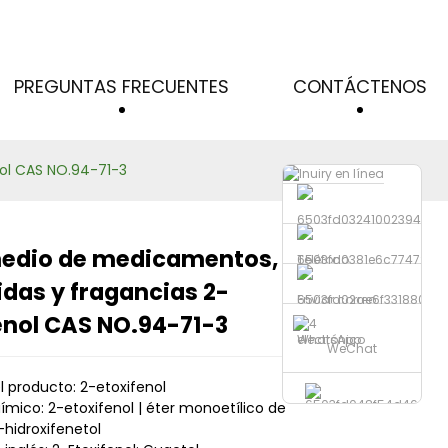
s
PREGUNTAS FRECUENTES
CONTÁCTENOS
nol CAS NO.94-71-3
medio de medicamentos,
Teléfono
Loading...
Loading...
Loading...
Loading...
idas y fragancias 2-
Enviar correo
enol CAS NO.94-71-3
electrónico
WhatsApp
WeChat
 producto: 2-etoxifenol
mico: 2-etoxifenol | éter monoetílico de
-hidroxifenetol