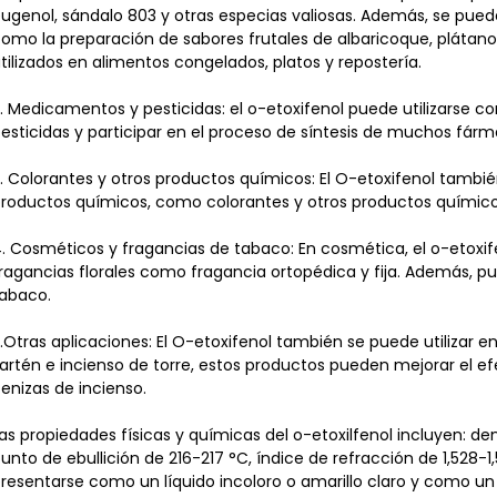
ugenol, sándalo 803 y otras especias valiosas. Además, se puede u
omo la preparación de sabores frutales de albaricoque, plátan
tilizados en alimentos congelados, platos y repostería.
. Medicamentos y pesticidas: el o-etoxifenol puede utilizars
esticidas y participar en el proceso de síntesis de muchos fárm
. Colorantes y otros productos químicos: El O-etoxifenol también
roductos químicos, como colorantes y otros productos químico
. Cosméticos y fragancias de tabaco: En cosmética, el o-etoxife
ragancias florales como fragancia ortopédica y fija. Además, p
abaco.
.Otras aplicaciones: El O-etoxifenol también se puede utilizar 
artén e incienso de torre, estos productos pueden mejorar el e
enizas de incienso.
as propiedades físicas y químicas del o-etoxilfenol incluyen: de
unto de ebullición de 216-217 °C, índice de refracción de 1,528-1
resentarse como un líquido incoloro o amarillo claro y como u