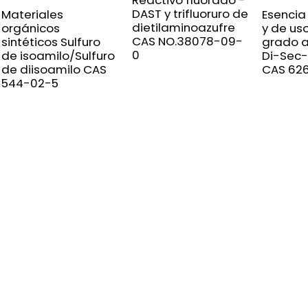
Reactivo fluorado -
DAST y trifluoruro de
Materiales
Esencia
dietilaminoazufre
orgánicos
y de uso
CAS NO.38078-09-
sintéticos Sulfuro
grado a
0
de isoamilo/Sulfuro
Di-Sec-
de diisoamilo CAS
CAS 62
544-02-5