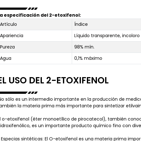
a especificación del 2-etoxifenol:
Artículo
Índice
Apariencia
Líquido transparente, incoloro 
Pureza
98% mín.
Agua
0,1% máximo
EL USO DEL 2-ETOXIFENOL
No sólo es un intermedio importante en la producción de medica
ambién la materia prima más importante para sintetizar etilvaini
l o-etoxifenol (éter monoetílico de pirocatecol), también cono
idroxifenólico, es un importante producto químico fino con diver
. Especias sintéticas: El O-etoxifenol es una materia prima import