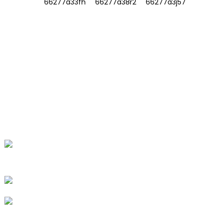
INFORMACIÓN
SOBRE NOSOTROS
Contáctenos
Preguntas frecuentes
CONTÁCTENOS
No. 78, Fushan Road, Parque Industrial
Biomédico, Ciudad Dawu, Tengzhou,
Shandong, China.
+86-15665710862
info@runlongfragrance.com