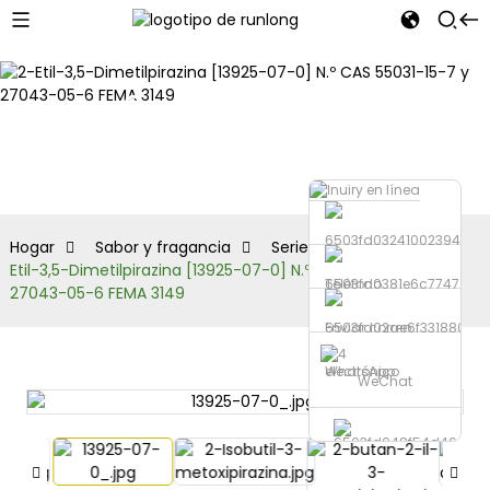
Serie de
pirazinas
Hogar
Sabor y fragancia
Serie de pirazinas
2-
Etil-3,5-Dimetilpirazina [13925-07-0] N.º CAS 55031-15-7 y
Teléfono
27043-05-6 FEMA 3149
Enviar correo
electrónico
WhatsApp
WeChat