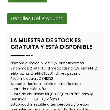
Detalles Del Producto
LA MUESTRA DE STOCK ES
GRATUITA Y ESTÁ DISPONIBLE
Nombre químico: 2-etil-3,5-dimetilpirazina
Sinónimos: 2-etil-3,5-dimetilpirazina; 3,5-dimetil-2-
etilpirazina; 2-etil-3(5o6)-dimetilpirazina
Peso molecular: C8H12N2
Aspecto: Líquido incoloro a amarillo claro.
Punto de fusión: N/M
Punto de ebullición: 188,8 ± 35,0 °C a 760 mmHg
Densidad:
1,0 ± 0,1 g/cm3
Estabilidad: Inestable a temperatura y presión
normales. Material a evitar: óxido. No miscible o