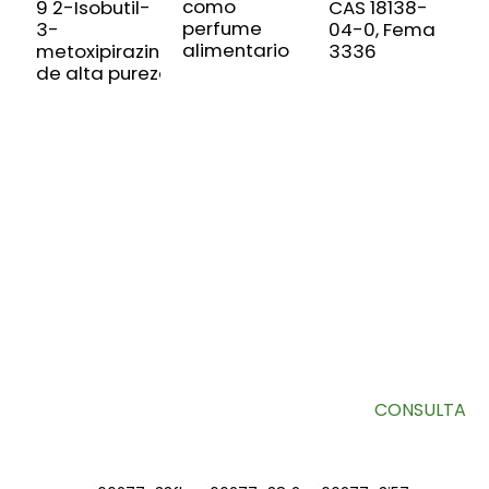
como
9 2-Isobutil-
CAS 18138-
0
perfume
3-
04-0, Fema
m
alimentario
metoxipirazina
3336
u
de alta pureza
c
a
d
s
SUSCRÍBETE A NUESTRO BOLETÍN
Información útil y ofertas exclusivas directamente en tu
bandeja de entrada.
CONSULTA