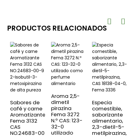
PRODUCTOS RELACIONADOS
Aroma 2,5-
dimetil
Sabores de
Especia
pirazina
café y carne
comestible,
A
Fema 3272
Aromatizante
saborizante
a
N.º CAS: 123-
Fema 3132
alimentario,
A
32-0
CAS
2,3-dietil-5-
y
utilizado
NO.24683-00-
metilpirazina,
C