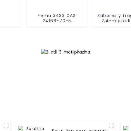
Fema 3433 CAS
Sabores y fr
24168-70-5
2,4-heptadi
Aromatizante
Trans,tran
vegetal de 2-etoxi-
heptadiena
3-isopropilpirazina
4313-03
(SBMP) de alta
pureza
Se utiliza para aromas