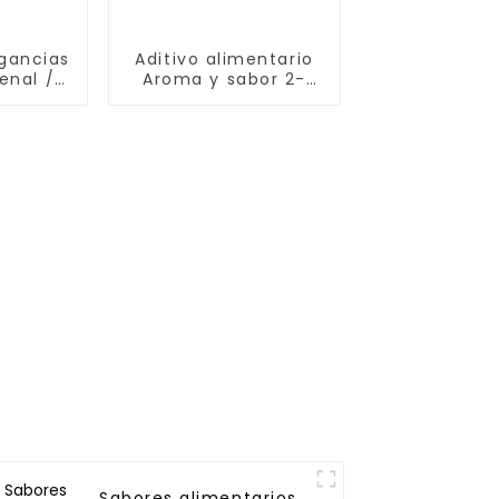
agancias
Aditivo alimentario
enal /
Aroma y sabor 2-
s-2,4-
acetil-1-metilpirrol
l CAS
N.° CAS 932-16-1
-5
FEMA 3184
Sabores alimentarios