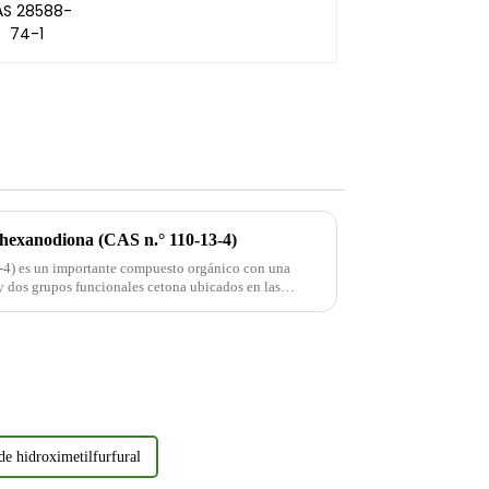
-hexanodiona (CAS n.° 110-13-4)
-4) es un importante compuesto orgánico con una
 y dos grupos funcionales cetona ubicados en las
da. Su forma molecular...
de hidroximetilfurfural