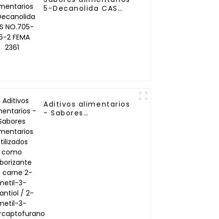
5-Decanolida CAS
NO.705-86-2 FEMA
2361
Aditivos alimentarios
- Sabores
alimentarios
utilizados como
saborizante de carne
2-metil-3-furantiol /
2-metil-3-
mercaptofurano CAS
28588-74-1