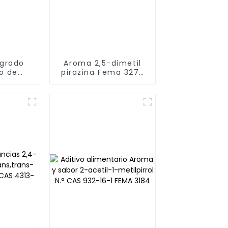
 grado
Aroma 2,5-dimetil
io de
pirazina Fema 3272
notiol
N.º CAS: 123-32-0
0-53-4
utilizado como
 sin
perfume alimentario
ntes