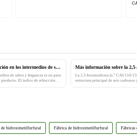
La importancia de medir el índice de refracción en los intermedios de sabores y fragancias
Más información sobre la 2,5
medios de sabor y fragancia es un paso
La 2,5-hexanodiona (n.° CAS 110-13
l producto. El índice de refracción
estructura principal de seis carbonos
posiciones 2 y 5 de la cadena carbona
 de hidroximetilfurfural
Fábrica de hidroximetilfurfural
Fábricas 