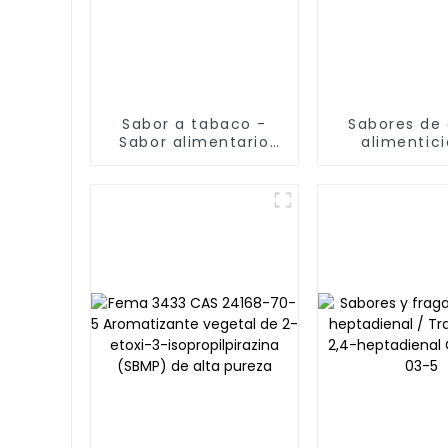
Sabor a tabaco -
Sabores de
Sabor alimentario
alimentic
CAS No. 22047-25-2
pirazina eta
Acetilpirazina o 2-
CAS NO.3525
acetilpirazina
FEMA 3230
plastifica