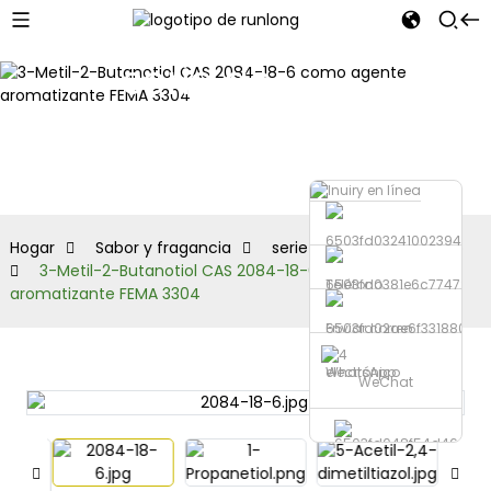
serie de
alcohol
aldehído
Hogar
Sabor y fragancia
serie de alcohol aldehído
3-Metil-2-Butanotiol CAS 2084-18-6 como agente
Teléfono
aromatizante FEMA 3304
Enviar correo
electrónico
WhatsApp
WeChat