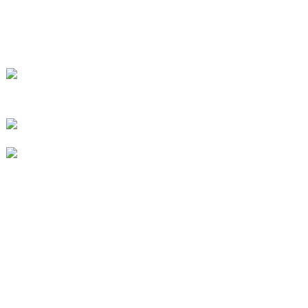
CONTÁCTENOS
No. 78, Fushan Road, Parque Industrial
Biomédico, Ciudad Dawu, Tengzhou,
Shandong, China.
+86-15665710862
info@runlongfragrance.com
PRODUCTO
Sabor y fragancia
intermedios químicos finos
SOBRE NOSOTROS