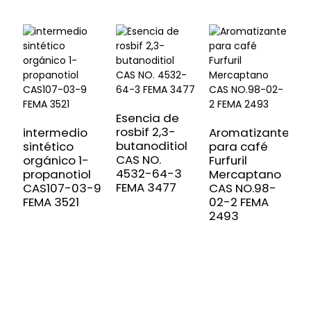
Esencia de
rosbif 2,3-
intermedio
Aromatizante
butanoditiol
sintético
para café
E
CAS NO.
orgánico 1-
Furfuril
f
4532-64-3
propanotiol
Mercaptano
A
FEMA 3477
CAS107-03-9
CAS NO.98-
a
FEMA 3521
02-2 FEMA
2
2493
m
C
2