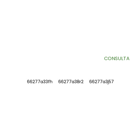
SUSCRÍBETE A NUESTRO BOLETÍN
Información útil y ofertas exclusivas directamente en tu
bandeja de entrada.
CONSULTA
INFORMACIÓN
SOBRE NOSOTROS
Contáctenos
Preguntas frecuentes