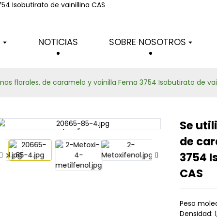
Productos
S
NOTICIAS
SOBRE NOSOTROS
mas florales, de caramelo y vainilla Fema 3754 Isobutirato de vai
Se uti
Loading...
Loading...
de car
3754 I
CAS
Peso molec
Densidad: 1