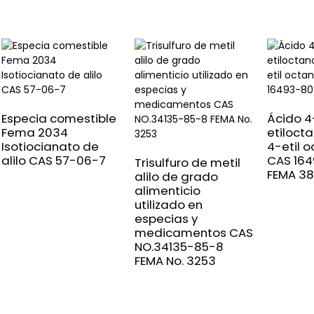
Especia comestible
Ácido 4
Fema 2034
etiloct
Isotiocianato de
4-etil o
alilo CAS 57-06-7
CAS 16
Trisulfuro de metil
FEMA 3
alilo de grado
alimenticio
utilizado en
especias y
medicamentos CAS
NO.34135-85-8
FEMA No. 3253