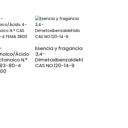
Tiobutirato de
metilo al 99 % N.
-
Esencia y fragancia
CAS 2432-51-1
anoico/Ácido
3,4-
Fema 3310
ctanoico N.°
Dimetoxibenzaldehído
493-80-4
CAS NO.120-14-9
800