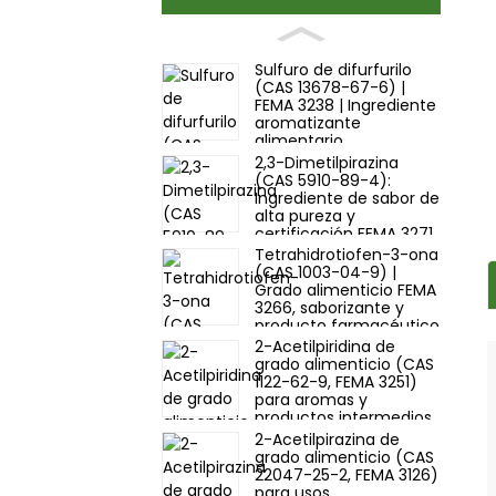
Sulfuro de difurfurilo
(CAS 13678-67-6) |
FEMA 3238 | Ingrediente
aromatizante
alimentario
2,3-Dimetilpirazina
(CAS 5910-89-4):
Ingrediente de sabor de
alta pureza y
certificación FEMA 3271
| Proveedor
Tetrahidrotiofen-3-ona
(CAS 1003-04-9) |
Grado alimenticio FEMA
3266, saborizante y
producto farmacéutico
intermedio
2-Acetilpiridina de
grado alimenticio (CAS
1122-62-9, FEMA 3251)
para aromas y
productos intermedios
farmacéuticos
2-Acetilpirazina de
grado alimenticio (CAS
22047-25-2, FEMA 3126)
para usos