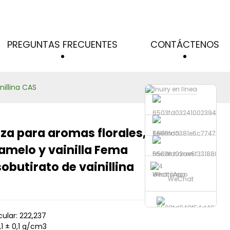
PREGUNTAS FRECUENTES
CONTÁCTENOS
nillina CAS
liza para aromas florales,
Teléfono
Loading...
Loading...
Loading...
Loading...
amelo y vainilla Fema
Enviar correo
sobutirato de vainillina
electrónico
WhatsApp
WeChat
ular: 222,237
,1 ± 0,1 g/cm3