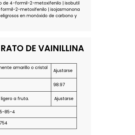
o de 4-formil-2-metoxifenilo | isobutil
 4-formil-2-metoxifenilo | isojasmonona
peligrosos en monóxido de carbono y
IRATO DE VAINILLINA
mente amarillo o cristal
Ajustarse
98.97
ligero a fruta.
Ajustarse
5-85-4
754