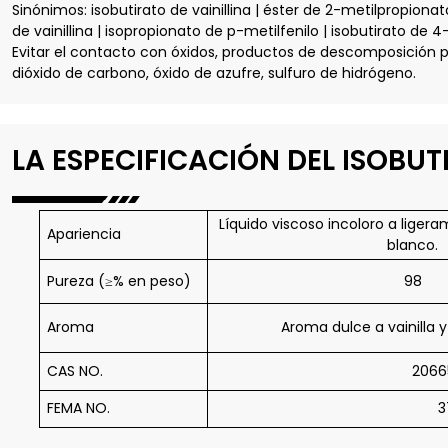
Sinónimos: isobutirato de vainillina | éster de 2-metilpropionat
de vainillina | isopropionato de p-metilfenilo | isobutirato de
Evitar el contacto con óxidos, productos de descomposición 
dióxido de carbono, óxido de azufre, sulfuro de hidrógeno.
LA ESPECIFICACIÓN DEL ISOBUT
Líquido viscoso incoloro a ligera
Apariencia
blanco.
Pureza (≥% en peso)
98
Aroma
Aroma dulce a vainilla y 
CAS NO.
2066
FEMA NO.
3