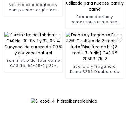
Materiales biológicos y
compuestos orgánicos
2-Acetiltiofeno CAS 88-
Sabores diarios y
15-3
comestibles Fema 3281
CAS NO.13925-00-3 2-
etilpirazina utilizada
para nueces, café y
carne
Suministro del fabricante
CAS No. 90-05-1 y 32-
Esencia y fragancia
99-4 Guayacol de
Fema 3259 Disulfuro de
pureza del 99 % y
2-metil-3-furilo/Disulfuro
guayacol natural
de bis(2-metil-3-furilo)
CAS N.° 28588-75-2