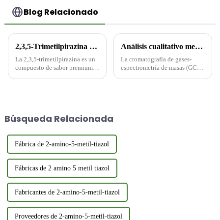
Blog Relacionado
2,3,5-Trimetilpirazina de grado alimenticio: Propiedades, aplicaciones y beneficios del fabricante
Análisis cualitativo mediante cromatografía de gases-espectrometría de masas (GC-MS)
La 2,3,5-trimetilpirazina es un
La cromatografía de gases-
compuesto de sabor premium
espectrometría de masas (GC-
con número CAS 14667-55-1 y
MS) es una potente técnica
número FEMA 3244,
analítica que combina las
ampliamente reconocido por su
capacidades de separación de
distintivo aroma tostado a
la cromatografía de gases con
nuez. Como derivado clave de
el poder de identificación de la
Búsqueda Relacionada
la pirazina, p...
espectrometría de masas.
Fábrica de 2-amino-5-metil-tiazol
Fábricas de 2 amino 5 metil tiazol
Fabricantes de 2-amino-5-metil-tiazol
Proveedores de 2-amino-5-metil-tiazol