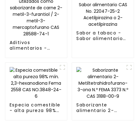
Sabor a tabaco -
Sabor alimentario
Aditivos
CAS No. 22047-25-2
alimentarios -
Acetilpirazina o 2-
Sabores
acetilpirazina
alimentarios
utilizados como
saborizante de
carne 2-metil-3-
furantiol / 2-metil-
3-mercaptofurano
CAS 28588-74-1
Especia comestible
Saborizante
- alta pureza 98%
alimentario 2-
mín. 2,3-
Metiltetrahidrofurano-
hexanodiona Fema
3-ona N.º FEMA 3373
2558 CAS NO.3848-
N.º CAS 3188-00-9
24-6