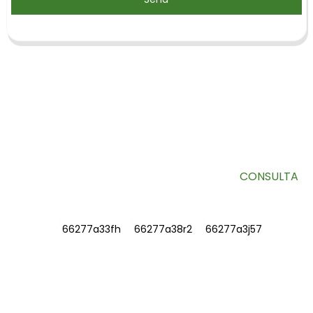
SUSCRÍBETE A NUESTRO BOLETÍN
Información útil y ofertas exclusivas directamente en tu
bandeja de entrada.
CONSULTA
INFORMACIÓN
SOBRE NOSOTROS