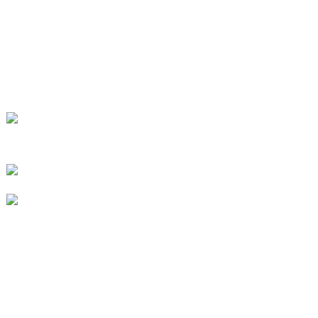
Contáctenos
Preguntas frecuentes
CONTÁCTENOS
No. 78, Fushan Road, Parque Industrial
Biomédico, Ciudad Dawu, Tengzhou,
Shandong, China.
+86-15665710862
info@runlongfragrance.com
PRODUCTO
Sabor y fragancia
intermedios químicos finos