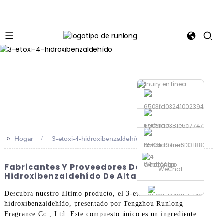
Teléfono
>>
Hogar
3-etoxi-4-hidroxibenzaldehído
Enviar correo
electrónico
WhatsApp
Fabricantes Y Proveedores De 3-Etoxi-4-
WeChat
Hidroxibenzaldehído De Alta Calidad
Descubra nuestro último producto, el 3-etoxi-4-
hidroxibenzaldehído, presentado por Tengzhou Runlong
Fragrance Co., Ltd. Este compuesto único es un ingrediente