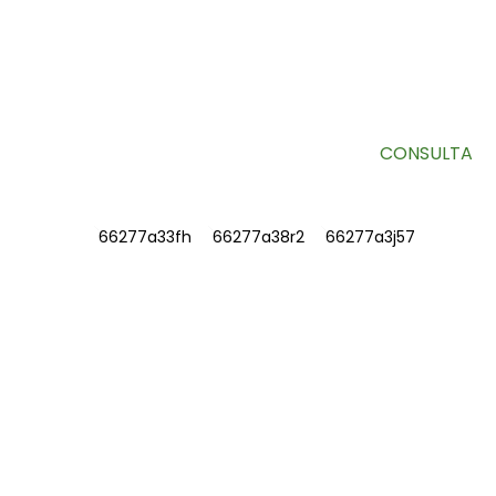
SUSCRÍBETE A NUESTRO BOLETÍN
Información útil y ofertas exclusivas directamente en tu
bandeja de entrada.
CONSULTA
INFORMACIÓN
SOBRE NOSOTROS
Contáctenos
Preguntas frecuentes
CONTÁCTENOS