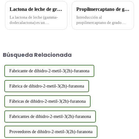
Lactona de leche de grado alimenticio: propiedades, aplicaciones y beneficios para los proveedores
Propilmercaptano de grado alimenticio (CAS N.° 107-03-9): fabricante y proveedor confiable
La lactona de leche (gamma-
Introducción al
dodecalactona) es un
propilmercaptano de grado
compuesto aromatizante
alimenticio (CAS N.° 107-03-
esencial ampliamente utilizado
9). El propilmercaptano
en las industrias alimentaria y
(fórmula química C₃H₄NaS) es
de fragancias. Con número
un importante compuesto
CAS 72881-27-7 y número
organosulfurado con el número
Búsqueda Relacionada
FEMA 3784, esta lactona es
CAS 107-03-9. El
apreciada por su rico...
propilmercaptano de grado
alimenticio...
Fabricante de dihidro-2-metil-3(2h)-furanona
Fábrica de dihidro-2-metil-3(2h)-furanona
Fábricas de dihidro-2-metil-3(2h)-furanona
Fabricantes de dihidro-2-metil-3(2h)-furanona
Proveedores de dihidro-2-metil-3(2h)-furanona