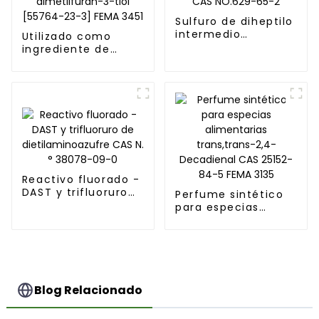
Sulfuro de diheptilo
intermedio
Utilizado como
orgánico CAS
ingrediente de
NO.629-65-2
fragancia 2,5-
dimetilfuran-3-tiol
[55764-23-3] FEMA
3451
Reactivo fluorado -
DAST y trifluoruro
Perfume sintético
de
para especias
dietilaminoazufre
alimentarias
CAS N.° 38078-09-0
trans,trans-2,4-
Decadienal CAS
25152-84-5 FEMA
3135
Blog Relacionado