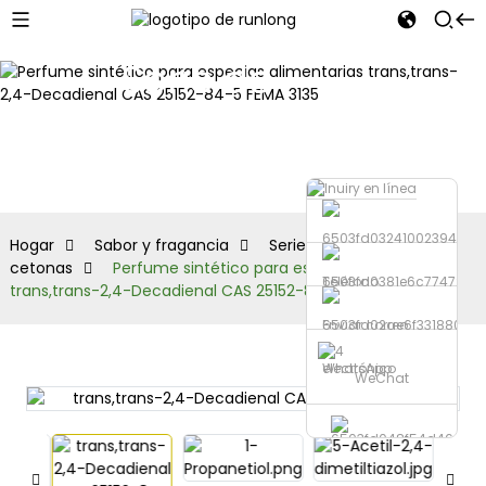
Serie de
aldehídos y
cetonas
Hogar
Sabor y fragancia
Serie de aldehídos y
cetonas
Perfume sintético para especias alimentarias
Teléfono
trans,trans-2,4-Decadienal CAS 25152-84-5 FEMA 3135
Enviar correo
electrónico
WhatsApp
WeChat