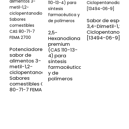
Sabor de especi
3,4-Dimetil-1,2-
S
Ciclopentanodio
f
2,5-
[13494-06-9]
2
Hexanodiona
h
premium
Potenciadores del
/
(CAS 110-13-
sabor de
T
4) para
alimentos 3-
2
síntesis
metil-1,2-
h
farmacéutica
ciclopentanodiona
C
y de
Sabores
0
polímeros
comestibles CAS
80-71-7 FEMA 2700
SUSCRÍBETE A NUESTRO BOLETÍN