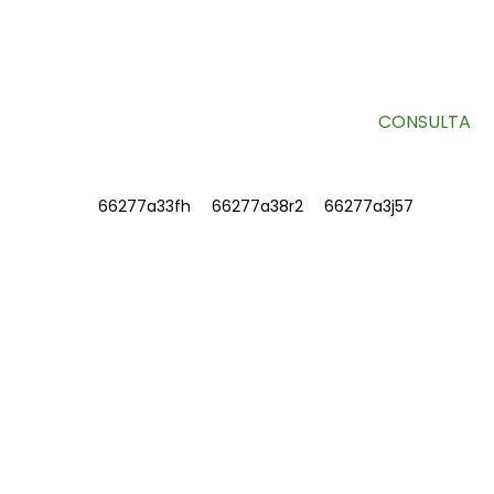
Información útil y ofertas exclusivas directamente en tu
bandeja de entrada.
CONSULTA
INFORMACIÓN
SOBRE NOSOTROS
Contáctenos
Preguntas frecuentes
CONTÁCTENOS