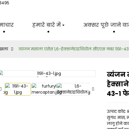
अल्कोहल एल्डिहाइड श्रृंखला
माचार
हमारे बारे में
अक्सर पूछे जाने वाले
ृंखला
व्यंजन मसाला एसेंस 1,6-हेक्सानेडाइथियोल सीएएस नंबर 1191-4
व्यंजन 
Loading...
Loading...
हेक्सा
43-1 फ
उत्पाद कोड:
सुगंध: मांस,
लागू होने का