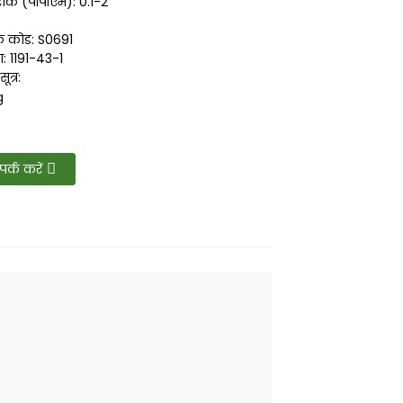
राक (पीपीएम): 0.1-2
नक कोड: S0691
: 1191-43-1
त्र:
पर्क करें