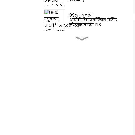
99% न्यूनतम
थायोडिग्लाइकॉलिक एसिड
सीएएस संख्या 123...
फ्लेवर और सुगंध - फेमा
3062 2-टी...
स्वाद और सुगंध-
टेट्राहाइड्रोथियो...
खाद्य स्वाद बढ़ाने वाले
पदार्थ-4,5-डाइमिथाइलथ...
खाद्य पदार्थों के स्वाद बढ़ाने
वाले पदार्थ - सुगंधित खाद्य
पदार्थ...