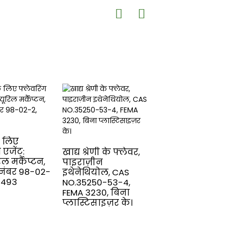
 लिए
3-मिथाइल-2-
 एजेंट:
ब्यूटेनथियोल CA
खाद्य श्रेणी के फ्लेवर,
ल मर्कैप्टन,
2084-18-6 फ्लेव
पाइराज़ीन
नंबर 98-02-
एजेंट के रूप में F
इथेनेथियोल, CAS
 2493
3304
NO.35250-53-4,
FEMA 3230, बिना
प्लास्टिसाइज़र के।