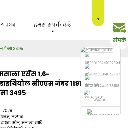
 प्रश्न
हमसे संपर्क करें
संपर्क
3-1 फेमा 3495
मसाला एसेंस 1,6-
फ़ोन
Loading...
Loading...
Loading...
Loading...
नेडाइथियोल सीएएस नंबर 1191-
ईमेल भेजें
ेमा 3495
WHATSAPP
WeChat
 RL7028
 मशरूम, सल्फर
 दायरा: मांस, मसाला आदि।