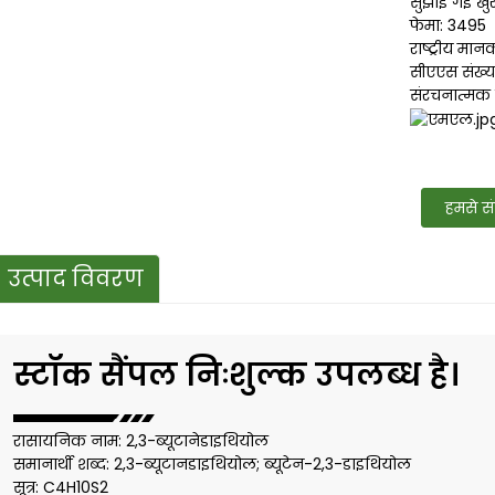
सुझाई गई खु
फेमा: 3495
राष्ट्रीय मा
सीएएस संख्या
संरचनात्मक सू
हमसे सं
उत्पाद विवरण
स्टॉक सैंपल निःशुल्क उपलब्ध है।
रासायनिक नाम: 2,3-ब्यूटानेडाइथियोल
समानार्थी शब्द: 2,3-ब्यूटानडाइथियोल; ब्यूटेन-2,3-डाइथियोल
सूत्र: C4H10S2