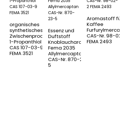
Aromastoff für
Kaffee
organisches
Furfurylmercapta
synthetisches
Essenz und
A
CAS-Nr. 98-02-2
Zwischenprodukt
Duftstoff
L
FEMA 2493
1-Propanthiol
Knoblaucharoma
P
CAS 107-03-9
Fema 2035
C
FEMA 3521
Allylmercaptan
F
CAS-Nr. 870-23-
W
5
MELDEN SIE SICH FÜR UNSEREN
NEWSLETTER AN
Nützliche Informationen und exklusive Angebote direkt in
Ihrem Posteingang.