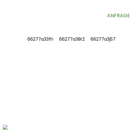
ANFRAGE
INFORMATION
ÜBER UNS
Kontaktieren Sie uns
Häufig gestellte Fragen
KONTAKTIEREN SIE UNS
Fushan Road Nr. 78, Biomedical Industrial
Park, Dawu Town, Tengzhou, Shandong,