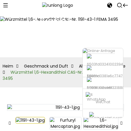
Alkohol-
Aldehyd-
Reihe
Heim
Geschmack und Duft
Alkohol-Aldehyd-Reihe
Würzmittel 1,6-Hexandithiol CAS-Nr. 1191-43-1 FEMA
Telefon
3495
E-Mail senden
WhatsApp
WeChat