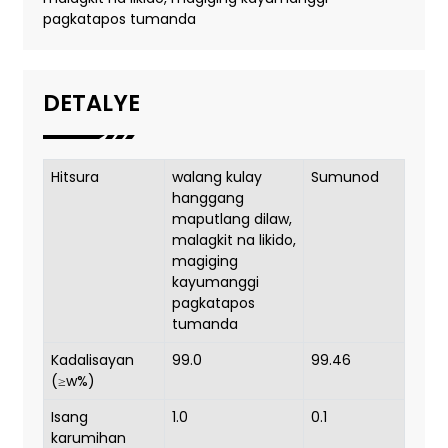
pagkatapos tumanda
DETALYE
Hitsura
walang kulay
Sumunod
hanggang
maputlang dilaw,
malagkit na likido,
magiging
kayumanggi
pagkatapos
tumanda
Kadalisayan
99.0
99.46
(≥w%)
Isang
1.0
0.1
karumihan