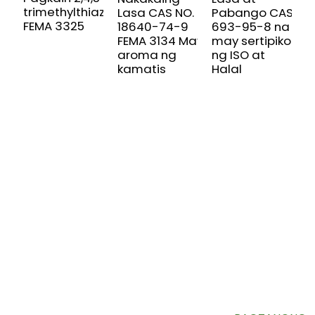
trimethylthiazole
M
Lasa CAS NO.
Pabango CAS
FEMA 3325
C
18640-74-9
693-95-8 na
1
FEMA 3134 May
may sertipiko
3
aroma ng
ng ISO at
kamatis
Halal
MAG-SIGN UP PARA SA AMING
NEWSLETTER
Mga kapaki-pakinabang na impormasyon at eksklusibong
alok diretso sa iyong inbox.