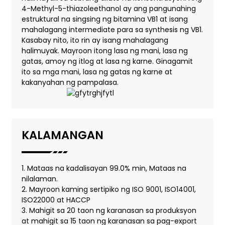
4-Methyl-5-thiazoleethanol ay ang pangunahing
estruktural na singsing ng bitamina VB1 at isang
mahalagang intermediate para sa synthesis ng VB1.
Kasabay nito, ito rin ay isang mahalagang
halimuyak. Mayroon itong lasa ng mani, lasa ng
gatas, amoy ng itlog at lasa ng karne. Ginagamit
ito sa mga mani, lasa ng gatas ng karne at
kakanyahan ng pampalasa.
KALAMANGAN
1. Mataas na kadalisayan 99.0% min, Mataas na
nilalaman.
2. Mayroon kaming sertipiko ng ISO 9001, ISO14001,
ISO22000 at HACCP
3. Mahigit sa 20 taon ng karanasan sa produksyon
at mahigit sa 15 taon ng karanasan sa pag-export