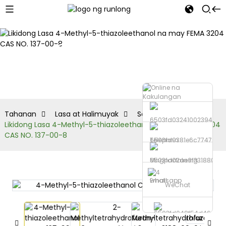
Seryeng
Thiazole
Tahanan
Lasa at Halimuyak
Seryeng Thiazole
Likidong Lasa 4-Methyl-5-thiazoleethanol na may FEMA 3204
CAS NO. 137-00-8
Telepono
Magpadala ng
Email
whatsapp
WeChat