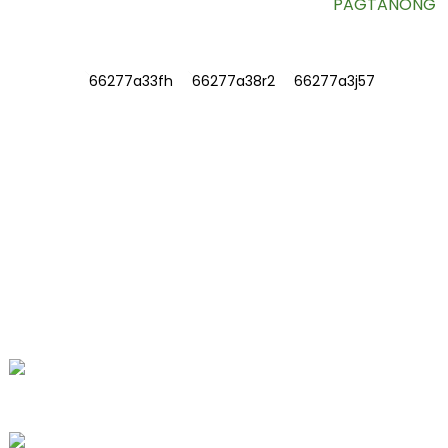
PAGTANONG
IMPORMASYON
TUNGKOL SA AMIN
Makipag-ugnayan sa Amin
Mga Madalas Itanong
MAKIPAG-UGNAYAN SA AMIN
Blg. 78, Daang Fushan, Biomedical
Industrial Park, Bayan ng Dawu,
Tengzhou, Shandong, Tsina.
+86-15665710862