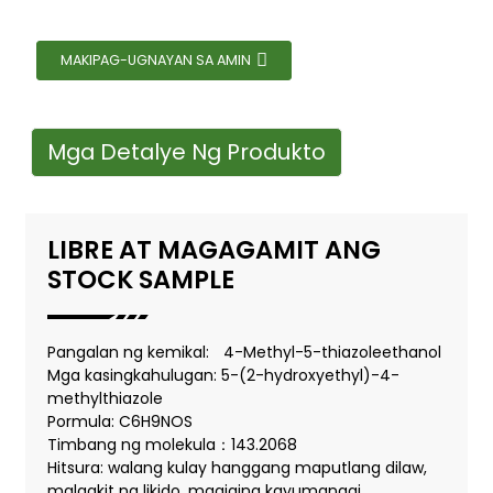
MAKIPAG-UGNAYAN SA AMIN
Mga Detalye Ng Produkto
LIBRE AT MAGAGAMIT ANG
STOCK SAMPLE
Pangalan ng kemikal:
4-Methyl-5-thiazoleethanol
Mga kasingkahulugan: 5-(2-hydroxyethyl)-4-
methylthiazole
Pormula: C6H9NOS
Timbang ng molekula：143.2068
Hitsura: walang kulay hanggang maputlang dilaw,
malagkit na likido, magiging kayumanggi