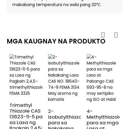
mababang temperatura na wala pang 20℃.
MGA KAUGNAY NA PRODUKTO
Trimethyl
P
Thiazole CAS
P
2-
4-
13623-11-5 para
P
Isobutylthiazole
Methylthiazole
sa Lasa ng
2
para sa
para sa mga
Pagkain 2,4,5-
4
Nakakaing
Lasa at