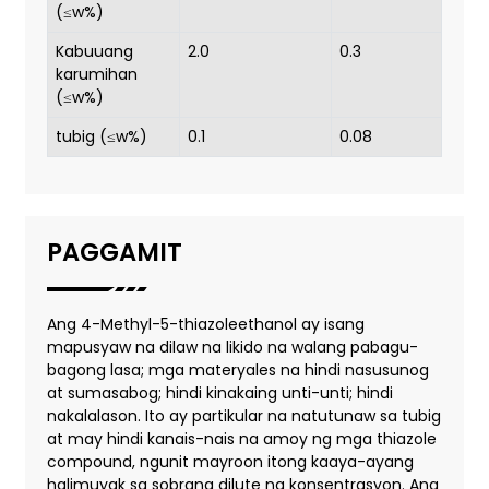
(≤w%)
Kabuuang
2.0
0.3
karumihan
(≤w%)
tubig (≤w%)
0.1
0.08
PAGGAMIT
Ang 4-Methyl-5-thiazoleethanol ay isang
mapusyaw na dilaw na likido na walang pabagu-
bagong lasa; mga materyales na hindi nasusunog
at sumasabog; hindi kinakaing unti-unti; hindi
nakalalason. Ito ay partikular na natutunaw sa tubig
at may hindi kanais-nais na amoy ng mga thiazole
compound, ngunit mayroon itong kaaya-ayang
halimuyak sa sobrang dilute na konsentrasyon. Ang