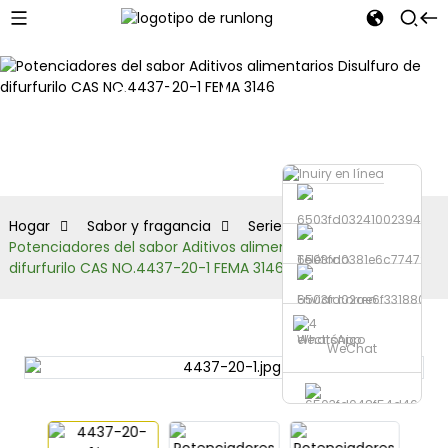
Serie de
sulfuros
Hogar
Sabor y fragancia
Serie de sulfuros
Potenciadores del sabor Aditivos alimentarios Disulfuro de
Teléfono
difurfurilo CAS NO.4437-20-1 FEMA 3146
Enviar correo
electrónico
WhatsApp
WeChat