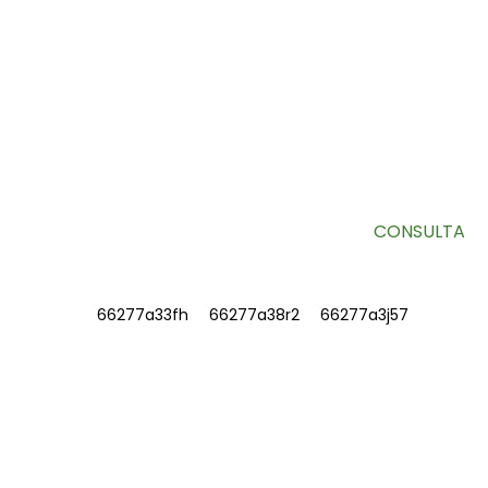
SUSCRÍBETE A NUESTRO BOLETÍN
Información útil y ofertas exclusivas directamente en tu
bandeja de entrada.
CONSULTA
INFORMACIÓN
SOBRE NOSOTROS
Contáctenos