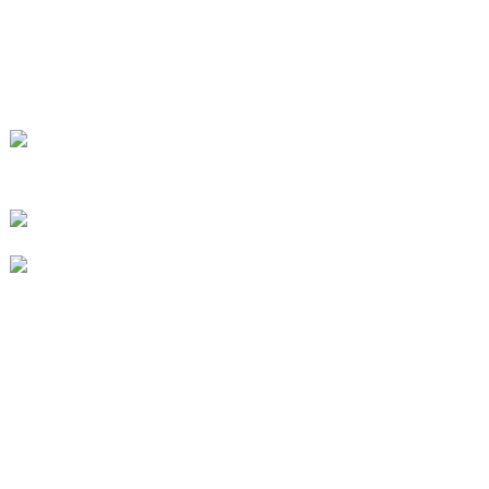
Preguntas frecuentes
CONTÁCTENOS
No. 78, Fushan Road, Parque Industrial
Biomédico, Ciudad Dawu, Tengzhou,
Shandong, China.
+86-15665710862
info@runlongfragrance.com
PRODUCTO
Sabor y fragancia
intermedios químicos finos