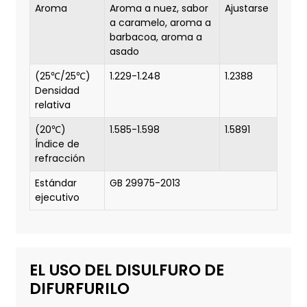
Aroma
Aroma a nuez, sabor
Ajustarse
a caramelo, aroma a
barbacoa, aroma a
asado
(25℃/25℃)
1.229-1.248
1.2388
Densidad
relativa
(20℃)
1.585-1.598
1.5891
Índice de
refracción
Estándar
GB 29975-2013
ejecutivo
EL USO DEL DISULFURO DE
DIFURFURILO