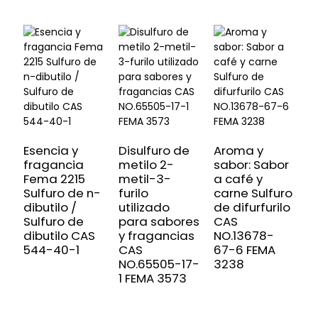
D
m
Esencia y
Disulfuro de
Aroma y
(
fragancia
metilo 2-
sabor: Sabor
C
Fema 2215
metil-3-
a café y
F
Sulfuro de n-
furilo
carne Sulfuro
dibutilo /
utilizado
de difurfurilo
Sulfuro de
para sabores
CAS
dibutilo CAS
y fragancias
NO.13678-
544-40-1
CAS
67-6 FEMA
NO.65505-17-
3238
1 FEMA 3573