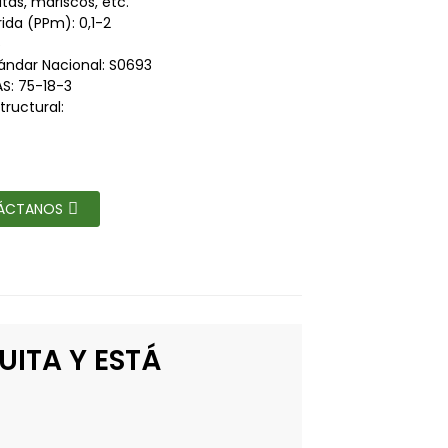
utas, mariscos, etc.
ida (PPm): 0,1-2
6
ándar Nacional: S0693
S: 75-18-3
tructural:
ÁCTANOS
UITA Y ESTÁ