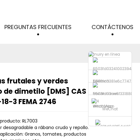
PREGUNTAS FRECUENTES
CONTÁCTENOS
 frutales y verdes
Teléfono
Loading...
Loading...
Loading...
Loading...
o de dimetilo [DMS] CAS
Enviar correo
-18-3 FEMA 2746
electrónico
WhatsApp
WeChat
producto: RL7003
r desagradable a rábano crudo y repollo.
aplicación: Granos, tomates, productos