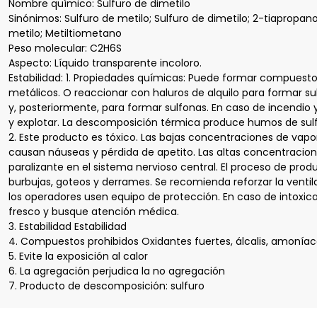
Nombre químico: Sulfuro de dimetilo
Sinónimos: Sulfuro de metilo; Sulfuro de dimetilo; 2-tiapropano
metilo; Metiltiometano
Peso molecular: C2H6S
Aspecto: Líquido transparente incoloro.
Estabilidad: 1. Propiedades químicas: Puede formar compuesto
metálicos. O reaccionar con haluros de alquilo para formar sul
y, posteriormente, para formar sulfonas. En caso de incendio 
y explotar. La descomposición térmica produce humos de sulf
2. Este producto es tóxico. Las bajas concentraciones de vap
causan náuseas y pérdida de apetito. Las altas concentracio
paralizante en el sistema nervioso central. El proceso de prod
burbujas, goteos y derrames. Se recomienda reforzar la ventil
los operadores usen equipo de protección. En caso de intoxica
fresco y busque atención médica.
3. Estabilidad Estabilidad
4. Compuestos prohibidos Oxidantes fuertes, álcalis, amonía
5. Evite la exposición al calor
6. La agregación perjudica la no agregación
7. Producto de descomposición: sulfuro