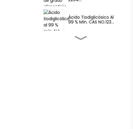
Ácido Tiodiglicósico Al
99 % Mín. CAS NO.123...
Sabores Y Fragancias-
Fema 3062 2-T...
Sabores Y Fragancias-
Tetrahidrotio...
Potenciadores Del
Sabor De Los Alimentos
- 4,5-Dimetil...
Potenciadores Del
Sabor De Los Alimentos
- Aroma Food Fem...