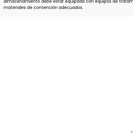
almacenamiento debe estar equipada con equipos de tratam
materiales de contención adecuados.
RÍBETE A NUESTRO BO
ofertas exclusivas directamente en tu