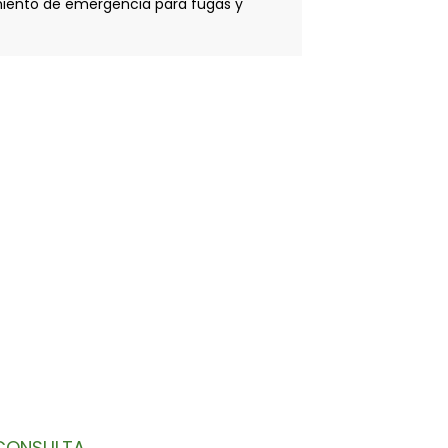
iento de emergencia para fugas y
LETÍN
 bandeja de entrada.
CONSULTA