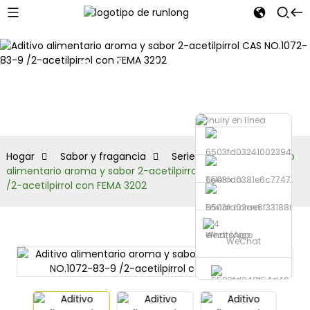
Serie de
pirrol
Hogar
Sabor y fragancia
Serie de pirrol
Aditivo
alimentario aroma y sabor 2-acetilpirrol CAS NO.1072-83-9
Teléfono
/2-acetilpirrol con FEMA 3202
Enviar correo
electrónico
WhatsApp
WeChat