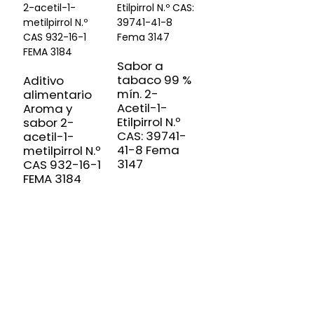
Sabor a
tabaco 99 %
Aditivo
mín. 2-
alimentario
Acetil-1-
Aroma y
Etilpirrol N.º
sabor 2-
CAS: 39741-
acetil-1-
41-8 Fema
metilpirrol N.º
3147
CAS 932-16-1
FEMA 3184
SUSCRÍBETE A NUESTRO BOLETÍN
Información útil y ofertas exclusivas directamente en tu
bandeja de entrada.