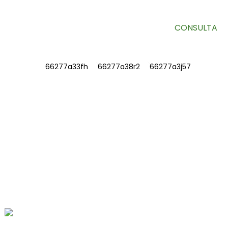
CONSULTA
INFORMACIÓN
SOBRE NOSOTROS
Contáctenos
Preguntas frecuentes
CONTÁCTENOS
No. 78, Fushan Road, Parque Industrial
Biomédico, Ciudad Dawu, Tengzhou,