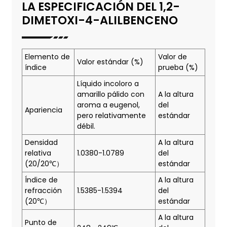
LA ESPECIFICACIÓN DEL 1,2-
DIMETOXI-4-ALILBENCENO
Elemento de
Valor de
Valor estándar (%)
índice
prueba (%)
Líquido incoloro a
amarillo pálido con
A la altura
aroma a eugenol,
del
Apariencia
pero relativamente
estándar
débil.
Densidad
A la altura
relativa
1.0380-1.0789
del
(20/20℃）
estándar
Índice de
A la altura
refracción
1.5385-1.5394
del
(20℃）
estándar
A la altura
Punto de