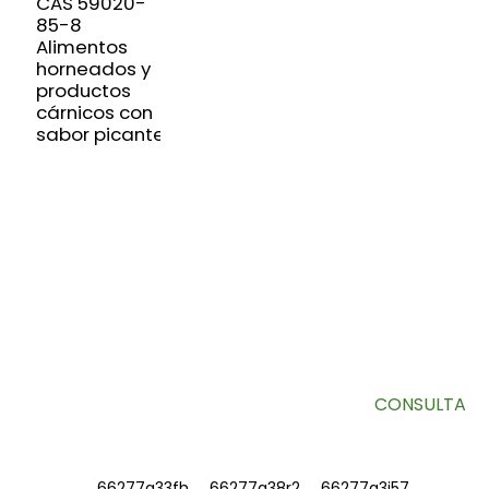
CAS 59020-
85-8
Alimentos
horneados y
productos
cárnicos con
sabor picante
SUSCRÍBETE A NUESTRO BOLETÍN
Información útil y ofertas exclusivas directamente en tu
bandeja de entrada.
CONSULTA