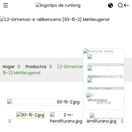
Productos
Hogar
Productos
1,2-Dimetoxi-4-alilbenceno [93-
15-2] Metileugenol
Teléfono
Enviar correo
electrónico
WhatsApp
WeChat