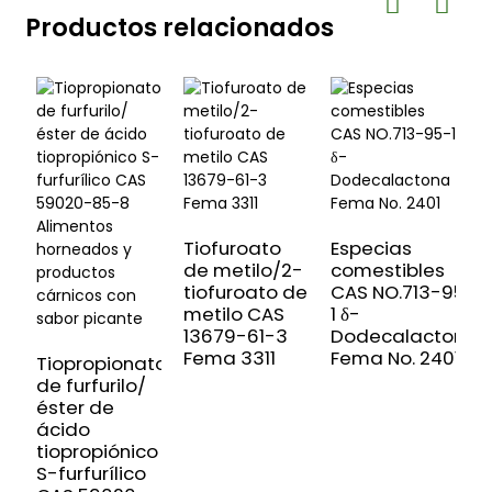
Productos relacionados
Tiofuroato
Especias
de metilo/2-
comestibles
tiofuroato de
CAS NO.713-95-
T
metilo CAS
1 δ-
d
13679-61-3
Dodecalactona
i
Fema 3311
Fema No. 2401
f
Tiopropionato
y
de furfurilo/
a
éster de
C
ácido
6
tiopropiónico
N
S-furfurílico